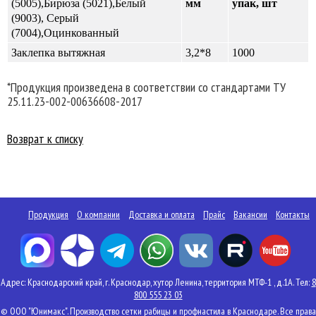
(5005),Бирюза (5021),Белый
мм
упак, шт
(9003), Серый
(7004),
Оцинкованный
Заклепка вытяжная
3,2*8
1000
*Продукция произведена в соответствии со стандартами ТУ
25.11.23-002-00636608-2017
Возврат к списку
Продукция
О компании
Доставка и оплата
Прайс
Вакансии
Контакты
Адрес: Краснодарский край, г. Краснодар, хутор Ленина, территория МТФ-1 , д.1А. Тел:
8
800 555 23 03
© ООО "Юнимакс". Производство сетки рабицы и профнастила в Краснодаре. Все права